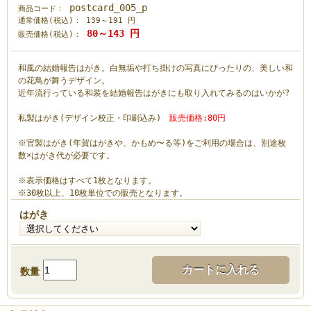
postcard_005_p
商品コード：
通常価格(税込)：
139～191
円
80～143
円
販売価格(税込)：
和風の結婚報告はがき。白無垢や打ち掛けの写真にぴったりの、美しい和
の花鳥が舞うデザイン。
近年流行っている和装を結婚報告はがきにも取り入れてみるのはいかが?
私製はがき(デザイン校正・印刷込み)
販売価格:80円
※官製はがき(年賀はがきや、かもめ〜る等)をご利用の場合は、別途枚
数×はがき代が必要です。
※表示価格はすべて1枚となります。
※30枚以上、10枚単位での販売となります。
はがき
カートに入れる
数量