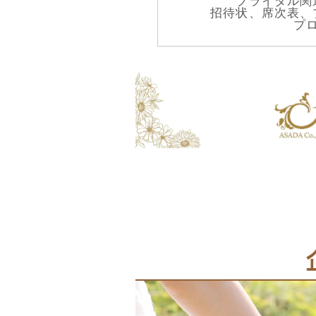
ブライダル関
招待状、席次表、
プ