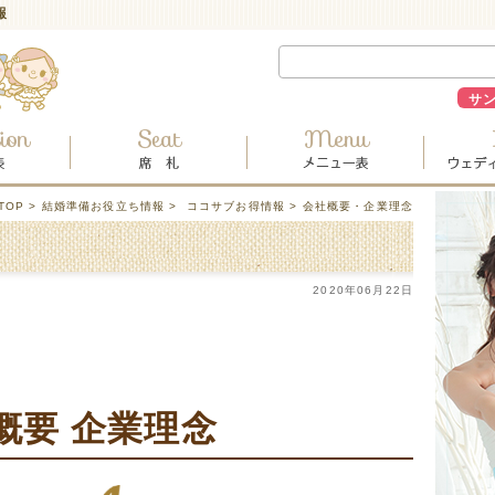
報
サ
TOP
>
結婚準備お役立ち情報
>
ココサブお得情報
> 会社概要・企業理念
2020年06月22日
概要 企業理念