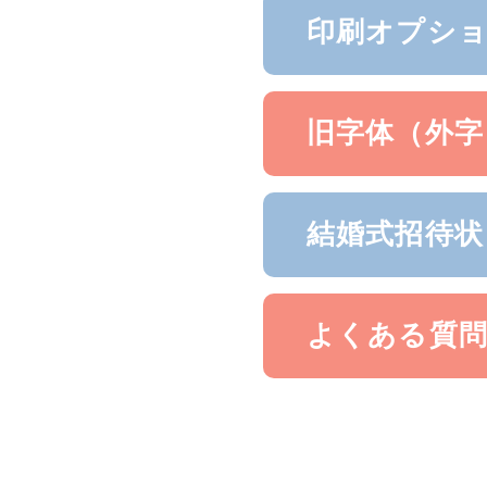
印刷オプシ
旧字体（外字
結婚式招待状
よくある質