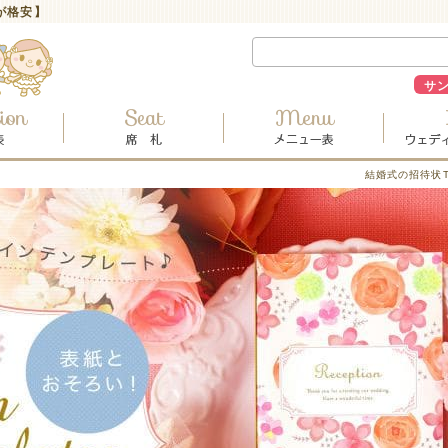
が格安】
サ
結婚式の招待状T