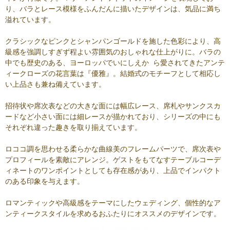
り、バラとレース模様をふんだんに描いたデザインは、気品に満ち
溢れています。
クラシックなピンクとシャンパンゴールドを施した色彩により、高
級感を強調しすぎず程よい雰囲気のおしゃれな仕上がりに。バラの
中でも歴史のある、ヨーロッパでいにしえか ら愛されてきたアンテ
ィークローズの花言葉は『優雅』。結婚式のモチーフとして相応し
い上品さも兼ね備えています。
招待状や席次表などの大きな面には幅広レース、席札やサンクスカ
ードなど小さい面には細レースが描かれており、シリーズの中にも
それぞれ違った趣きを取り揃えています。
ロココ調を思わせる柔らかな曲線美のフレームパーツで、席次表や
プロフィールを素敵にアレンジ。ゲストをもてなすテーブルコーデ
ィネートのワンポイントとしても存在感があり、上品でインパクト
のある印象を与えます。
ロマンティックや高級感をテーマにしたウェディング、個性的なア
ンティークスタイルを求めるおふたりにオススメのデザインです。