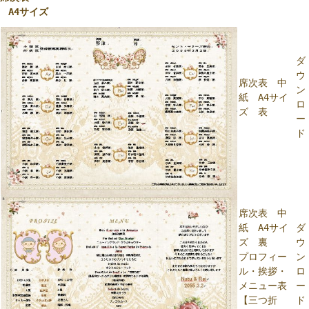
A4サイズ
ダ
ウ
席次表 中
ン
紙 A4サイ
ロ
ズ 表
ー
ド
席次表 中
紙 A4サイ
ダ
ズ 裏
ウ
プロフィー
ン
ル・挨拶・
ロ
メニュー表
ー
【三つ折
ド