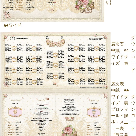
り】
A4ワイド
ダ
席次表
ウ
中紙 A4
ン
ワイドサ
ロ
イズ 表
ー
ド
席次表
中紙 A4
ワイドサ
ダ
イズ 裏
ウ
プロフィ
ン
ール・挨
ロ
拶・メニ
ー
ュー表
ド
【観音開