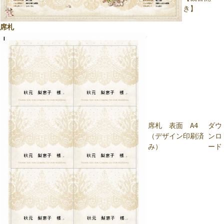
き】
席札
席札 表面 A4
ダウ
（デザイン印刷済
ンロ
み）
ード