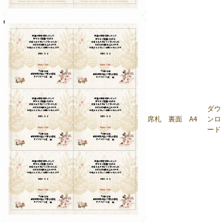
ダウ
席札 裏面 A4
ンロ
ード