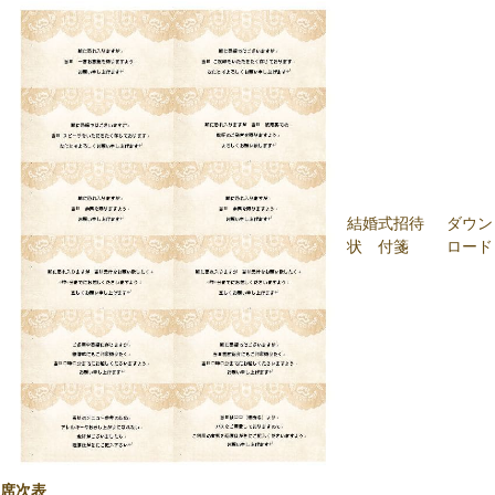
結婚式招待
ダウン
状 付箋
ロード
席次表