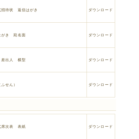
式招待状 返信はがき
ダウンロード
はがき 宛名面
ダウンロード
 差出人 横型
ダウンロード
（ふせん）
ダウンロード
式席次表 表紙
ダウンロード