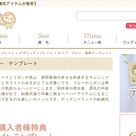
婚式アイテムが格安】
サ
ンプレート
>
デザインテンプレート
> ローブ ブルー 無料テンプレート
レースとリボンの色は、新郎新婦の幸せを約束するサムシング
クとホワイトの水玉がとても可愛いです。ブルーのリボンは華
トの気持ちもハッピーにします。招待状や席次表、席札の中紙
一感が出て、結婚式場で印象に残るペーパーアイテムになるこ
力できるのも嬉しいポイントです。ディズニーランドの結婚式