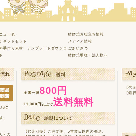
ニュー表
結婚式お役立ち情報
チギフトセット
メディア情報
料手作り素材 テンプレートダウンロ
ごあいさつ
ド
結婚式場様・法人様へ
800円
【代金
全国一律
【銀
送料無料
11,000円以上で
テムは
す。
【代金引換】ご注文後、5営業日以内の発送。
ストの