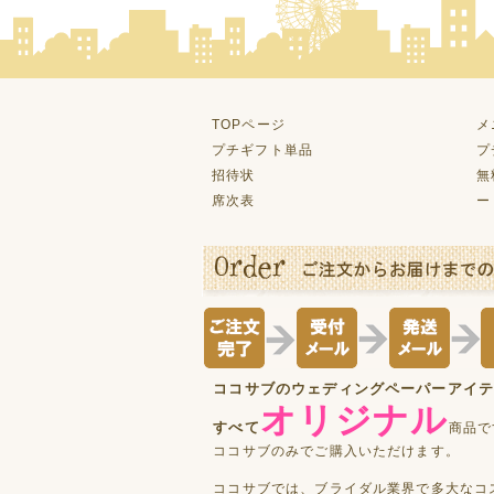
TOPページ
メ
プチギフト単品
プ
招待状
無
席次表
ー
ココサブのウェディングペーパーアイ
オリジナル
すべて
商品で
ココサブのみでご購入いただけます。
ココサブでは、ブライダル業界で多大なコ