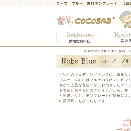
ローブ ブルー 無料テンプレート 【結
結婚式の招待状TOP >
無料テ
ピンクのウェディングドレスに、繊細な
ブルー。左右にはブルーのリボンにピン
やかで上品な色使いが、お招きしたゲス
も表紙とおそろいのデザインだから、統
と間違いなし。テンプレートが簡単に入
の雰囲気にもぴったりです。