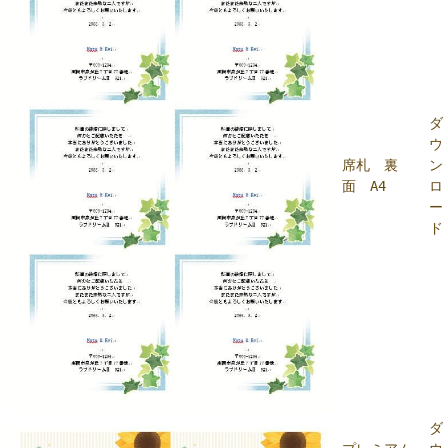
ダ
ウ
席札 裏
ン
面 A4
ロ
ー
ド
ダ