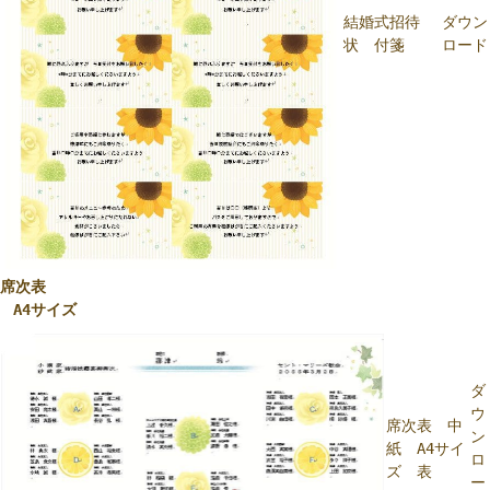
結婚式招待
ダウン
状 付箋
ロード
席次表
A4サイズ
ダ
ウ
席次表 中
ン
紙 A4サイ
ロ
ズ 表
ー