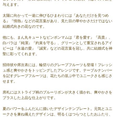
与えます。
太陽に向かって一途に伸びるひまわりには『あなただけを見つめ
る』『情熱』などの花言葉があり、見た目の華やかさだけではない
結婚式向きの花なのです。
他にも、まん丸キュートなピンポンマムは『君を愛す』『高貴』、
白バラは『純潔』『約束を守る』、グリーンとして重宝されるアイ
ビーは『永遠の愛』『誠実』などの花言葉を冠し、共に結婚式を神
聖に彩ってくれます。
招待状や席次表には、輪切りのグレープフルーツも登場！フレッシ
ュ感と爽やかさをトッピングしたアレンジです。テーブルナンバー
を記すグレープフルーツは、花たちの並ぶ中でユニークさも感じさ
せます。
席札にはストライプ柄のブルーリボンが大きく描かれ、爽やかさを
プラスした上品な仕上がりです。
夏のパワーをふんだんに描いたデザインテンプレート。元気とユニ
ークさを兼ね備えたデザインは、明るくはつらつとしたおふたり、