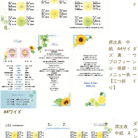
ド
席次表 中
紙 A4サイ
ダ
ズ 裏
ウ
プロフィー
ン
ル・挨拶・
ロ
メニュー表
ー
【三つ折
ド
り】
A4ワイド
ダ
席次表
ウ
中紙 A
ン