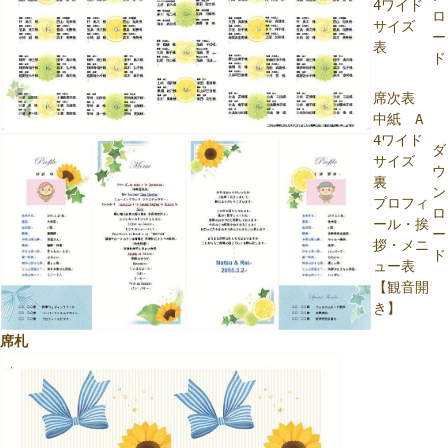
4ワイド
ロ
サイズ
ー
表
ド
席次表
中紙 A
4ワイド
ダ
サイズ
ウ
裏
ン
プロフィ
ロ
ール・挨
ー
拶・メニ
ド
ュー表
【観音開
き】
席札