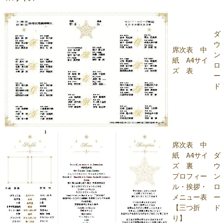
ダ
ウ
席次表 中
ン
紙 A4サイ
ロ
ズ 表
ー
ド
席次表 中
紙 A4サイ
ダ
ズ 裏
ウ
プロフィー
ン
ル・挨拶・
ロ
メニュー表
ー
【三つ折
ド
り】