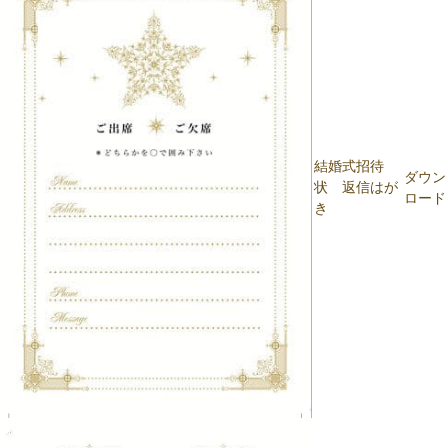
結婚式招待
ダウン
状 返信はが
ロード
き