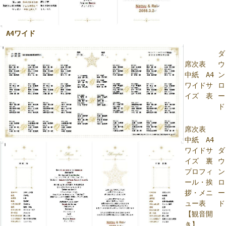
A4ワイド
ダ
席次表
ウ
中紙 A4
ン
ワイドサ
ロ
イズ 表
ー
ド
席次表
中紙 A4
ワイドサ
ダ
イズ 裏
ウ
プロフィ
ン
ール・挨
ロ
拶・メニ
ー
ュー表
ド
【観音開
き】