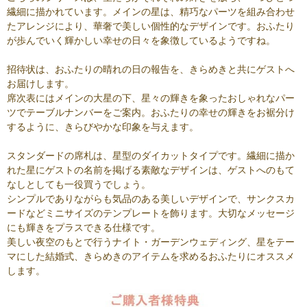
繊細に描かれています。メインの星は、精巧なパーツを組み合わせ
たアレンジにより、華奢で美しい個性的なデザインです。おふたり
が歩んでいく輝かしい幸せの日々を象徴しているようですね。
招待状は、おふたりの晴れの日の報告を、きらめきと共にゲストへ
お届けします。
席次表にはメインの大星の下、星々の輝きを象ったおしゃれなパー
ツでテーブルナンバーをご案内。おふたりの幸せの輝きをお裾分け
するように、きらびやかな印象を与えます。
スタンダードの席札は、星型のダイカットタイプです。繊細に描か
れた星にゲストの名前を掲げる素敵なデザインは、ゲストへのもて
なしとしても一役買うでしょう。
シンプルでありながらも気品のある美しいデザインで、サンクスカ
ードなどミニサイズのテンプレートを飾ります。大切なメッセージ
にも輝きをプラスできる仕様です。
美しい夜空のもとで行うナイト・ガーデンウェディング、星をテー
マにした結婚式、きらめきのアイテムを求めるおふたりにオススメ
します。