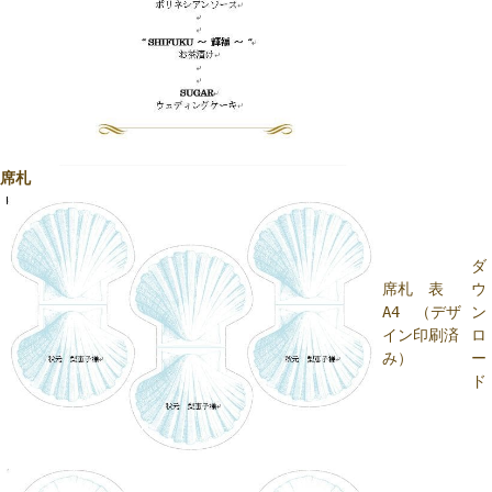
席札
ダ
席札 表
ウ
A4 （デザ
ン
イン印刷済
ロ
み）
ー
ド