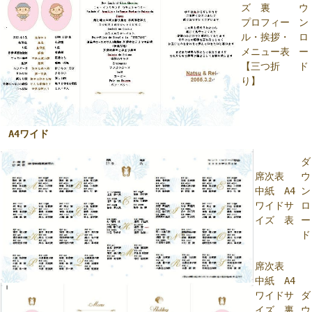
ズ 裏
ウ
プロフィー
ン
ル・挨拶・
ロ
メニュー表
ー
【三つ折
ド
り】
A4ワイド
ダ
席次表
ウ
中紙 A4
ン
ワイドサ
ロ
イズ 表
ー
ド
席次表
中紙 A4
ワイドサ
ダ
イズ 裏
ウ