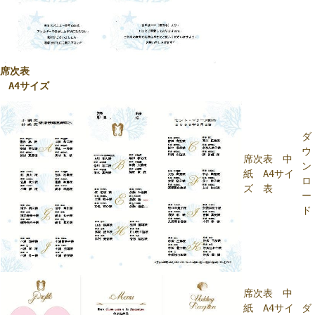
席次表
A4サイズ
ダ
ウ
席次表 中
ン
紙 A4サイ
ロ
ズ 表
ー
ド
席次表 中
紙 A4サイ
ダ