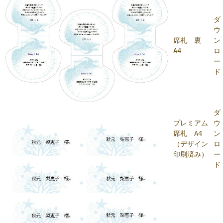
ダ
ウ
席札 裏
ン
A4
ロ
ー
ド
ダ
プレミアム
ウ
席札 A4
ン
（デザイン
ロ
印刷済み）
ー
ド