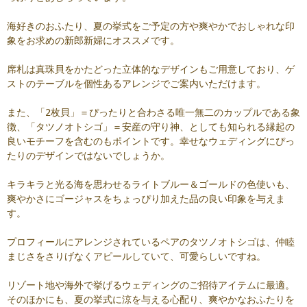
海好きのおふたり、夏の挙式をご予定の方や爽やかでおしゃれな印
象をお求めの新郎新婦にオススメです。
席札は真珠貝をかたどった立体的なデザインもご用意しており、ゲ
ストのテーブルを個性あるアレンジでご案内いただけます。
また、「2枚貝」＝ぴったりと合わさる唯一無二のカップルである象
徴、「タツノオトシゴ」＝安産の守り神、としても知られる縁起の
良いモチーフを含むのもポイントです。幸せなウェディングにぴっ
たりのデザインではないでしょうか。
キラキラと光る海を思わせるライトブルー＆ゴールドの色使いも、
爽やかさにゴージャスをちょっぴり加えた品の良い印象を与えま
す。
プロフィールにアレンジされているペアのタツノオトシゴは、仲睦
まじさをさりげなくアピールしていて、可愛らしいですね。
リゾート地や海外で挙げるウェディングのご招待アイテムに最適。
そのほかにも、夏の挙式に涼を与える心配り、爽やかなおふたりを