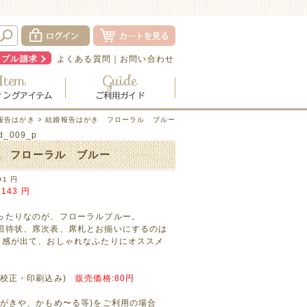
ンプル請求
よくある質問
｜
お問い合わせ
報告はがき
> 結婚報告はがき フローラル ブルー
rd_009_p
 フローラル ブルー
91
円
143
円
ったりなのが、フローラルブルー。
招待状、席次表、席札とお揃いにするのは
一感が出て、おしゃれなふたりにオススメ
ン校正・印刷込み)
販売価格:80円
はがきや、かもめ〜る等)をご利用の場合