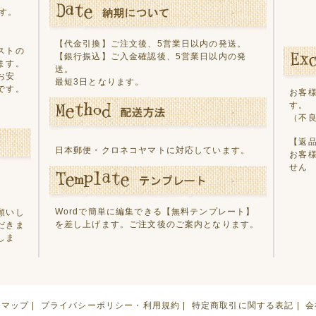
す。
【代金引換】ご注文後、5営業日以内の発送。
ストの
【銀行振込】ご入金確認後、5営業日以内の発
ます。
送。
お安
最短3日となります。
です。
お客
す。
（不
【返
日本郵便・クロネコヤマトに対応しています。
お客
せん
Wordで簡単に編集できる
【無料テンプレート】
願いし
を差し上げます。ご注文後のご案内となります。
だきま
しま
トマップ
|
プライバシーポリシー・利用規約
|
特定商取引に関する表記
|
会