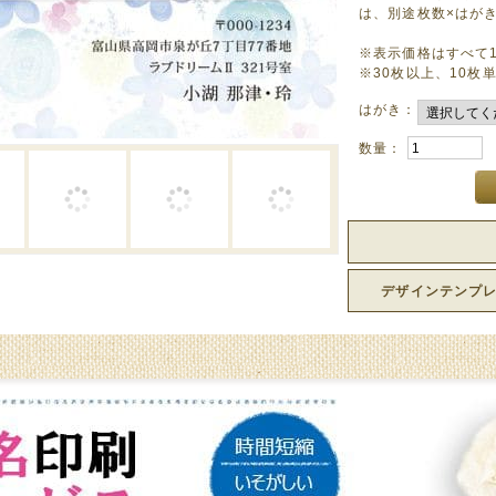
は、別途枚数×はが
※表示価格はすべて
※30枚以上、10枚
はがき：
数量：
デザインテンプ