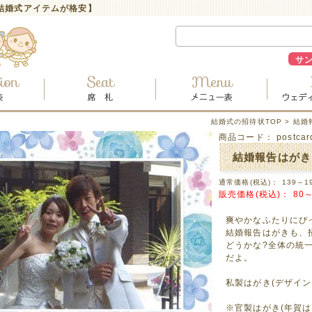
結婚式アイテムが格安】
サ
結婚式の招待状TOP
>
結婚
商品コード：
postca
結婚報告はがき
通常価格(税込)：
139～1
販売価格(税込)：
80～
爽やかなふたりにぴ
結婚報告はがきも、
どうかな?全体の統
だよ。
私製はがき(デザイ
※官製はがき(年賀