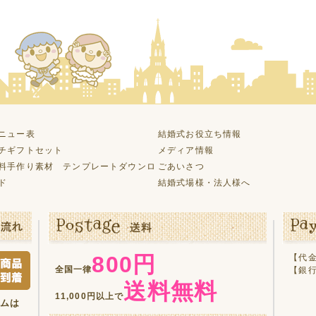
ニュー表
結婚式お役立ち情報
チギフトセット
メディア情報
料手作り素材 テンプレートダウンロ
ごあいさつ
ド
結婚式場様・法人様へ
800円
【代金
全国一律
【銀
送料無料
11,000円以上で
テムは