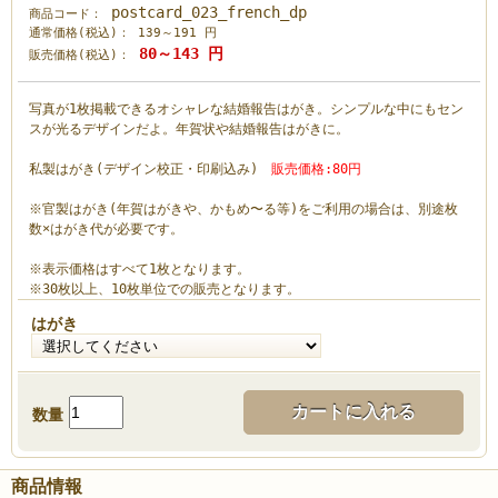
postcard_023_french_dp
商品コード：
通常価格(税込)：
139～191
円
80～143
円
販売価格(税込)：
写真が1枚掲載できるオシャレな結婚報告はがき。シンプルな中にもセン
スが光るデザインだよ。年賀状や結婚報告はがきに。
私製はがき(デザイン校正・印刷込み)
販売価格:80円
※官製はがき(年賀はがきや、かもめ〜る等)をご利用の場合は、別途枚
数×はがき代が必要です。
※表示価格はすべて1枚となります。
※30枚以上、10枚単位での販売となります。
はがき
カートに入れる
数量
商品情報