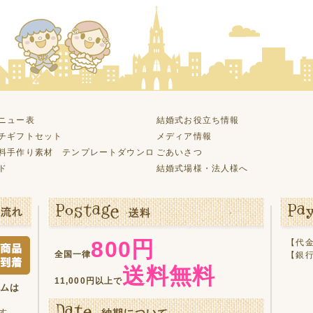
ニュー表
結婚式お役立ち情報
チギフトセット
メディア情報
料手作り素材 テンプレートダウンロ
ごあいさつ
ド
結婚式場様・法人様へ
800円
【代金
全国一律
【銀
送料無料
11,000円以上で
テムは
す。