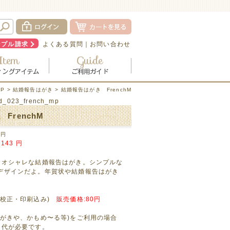
ンプル請求
よくある質問
｜
お問い合わせ
P
>
結婚報告はがき
> 結婚報告はがき FrenchM
rd_023_french_mp
FrenchM
円
143
円
るオシャレな結婚報告はがき。シンプルな
デザインだよ。年賀状や結婚報告はがき
ン校正・印刷込み)
販売価格:80円
はがきや、かもめ〜る等)をご利用の場合
き代が必要です。