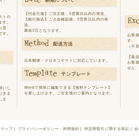
【代金引換】ご注文後、5営業日以内の発送。
ストの
【銀行振込】ご入金確認後、5営業日以内の発
ます。
送。
お安
最短3日となります。
です。
お客
す。
（不
【返
日本郵便・クロネコヤマトに対応しています。
お客
せん
Wordで簡単に編集できる
【無料テンプレート】
願いし
を差し上げます。ご注文後のご案内となります。
だきま
しま
トマップ
|
プライバシーポリシー・利用規約
|
特定商取引に関する表記
|
会