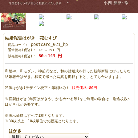
結婚報告はがき 花むすび
postcard_021_hp
商品コード：
通常価格(税込)：
139～191
円
80～143
円
販売価格(税込)：
和婚や、和モダン、神前式など、和の結婚式を行った新郎新婦にぴったりな
結婚報告はがき。和装で撮った写真を掲載すると、とても合いますよ。
私製はがき(デザイン校正・印刷込み)
販売価格:80円
※官製はがき(年賀はがきや、かもめ〜る等)をご利用の場合は、別途枚数×
はがき代が必要です。
※表示価格はすべて1枚となります。
※30枚以上、10枚単位での販売となります。
はがき