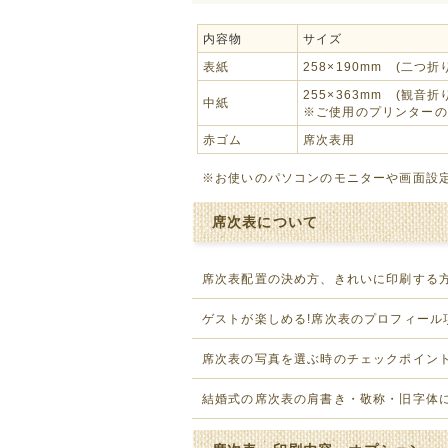
内容物
サイズ
表紙
258×190mm (二つ折
255×363mm (観音折
中紙
※ご使用のプリンターの
赤ゴム
席次表用
※お使いのパソコンのモニターや画面設
席次表について
席次表配置の決め方、きれいに印刷する
ゲストが楽しめる!席次表のプロフィール
席次表の写真を選ぶ時のチェックポイン
結婚式の席次表の肩書き・敬称・旧字体