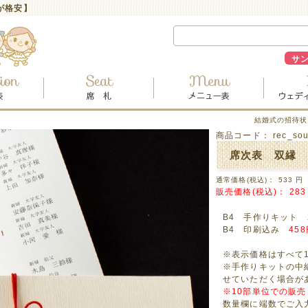
が格安】
サ
結婚式の招待状
商品コード：
rec_sou
席次表 双縁 
通常価格(税込)：
533
円
販売価格(税込)：
283
B4 手作りキット
B4 印刷込み
45
※表示価格はすべて
※手作りキットの中
せていただく場合が
※10部単位での販
数量欄に端数でご入