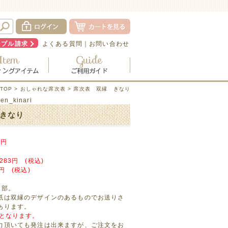
ンプル請求
よくある質問
｜
お問い合わせ
TOP
>
おしゃれな席次表
> 席次表 双縁 きなり
en_kinari
きなり
円
283円 (税込)
8円 (税込)
1部。
紙は双縁のデザインのあるものでお送りさ
あります。
売となります。
力頂いても発注は出来ますが、ご注文をお