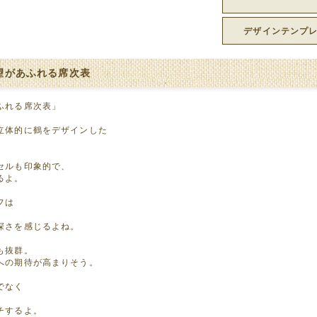
デザインテンプ
望があふれる席次表
ふれる席次表」
立体的に鶴をデザインした
セルも印象的で、
るよ。
フは
深さを感じるよね。
も抜群。
への期待が高まりそう。
でなく
チするよ。