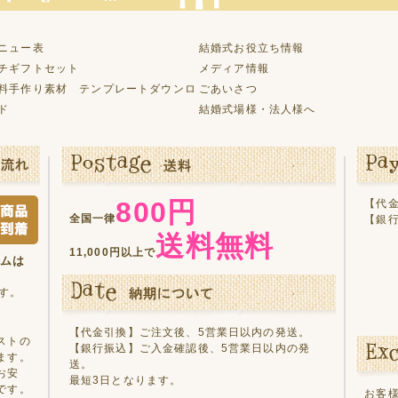
ニュー表
結婚式お役立ち情報
チギフトセット
メディア情報
料手作り素材 テンプレートダウンロ
ごあいさつ
ド
結婚式場様・法人様へ
800円
【代金
全国一律
【銀
送料無料
11,000円以上で
テムは
す。
【代金引換】ご注文後、5営業日以内の発送。
ストの
【銀行振込】ご入金確認後、5営業日以内の発
ます。
送。
お安
最短3日となります。
です。
お客