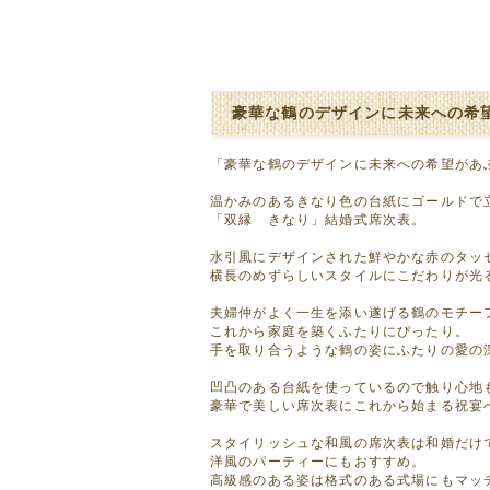
豪華な鶴のデザインに未来への希
「豪華な鶴のデザインに未来への希望があ
温かみのあるきなり色の台紙にゴールドで
「双縁 きなり」結婚式席次表。
水引風にデザインされた鮮やかな赤のタッ
横長のめずらしいスタイルにこだわりが光
夫婦仲がよく一生を添い遂げる鶴のモチー
これから家庭を築くふたりにぴったり。
手を取り合うような鶴の姿にふたりの愛の
凹凸のある台紙を使っているので触り心地
豪華で美しい席次表にこれから始まる祝宴
スタイリッシュな和風の席次表は和婚だけ
洋風のパーティーにもおすすめ。
高級感のある姿は格式のある式場にもマッ