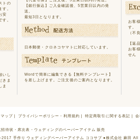
ストの
【銀行振込】ご入金確認後、5営業日以内の発
ます。
送。
お安
最短3日となります。
です。
お客
す。
（不
【返
日本郵便・クロネコヤマトに対応しています。
お客
せん
Wordで簡単に編集できる
【無料テンプレート】
願いし
を差し上げます。ご注文後のご案内となります。
だきま
しま
トマップ
|
プライバシーポリシー・利用規約
|
特定商取引に関する表記
|
会
式招待状・席次表・ウェディングのペーパーアイテム 販売
2010-2017 手作り ウェディングペーパーアイテム ココサブ ●株式会社 麻田 All Rig