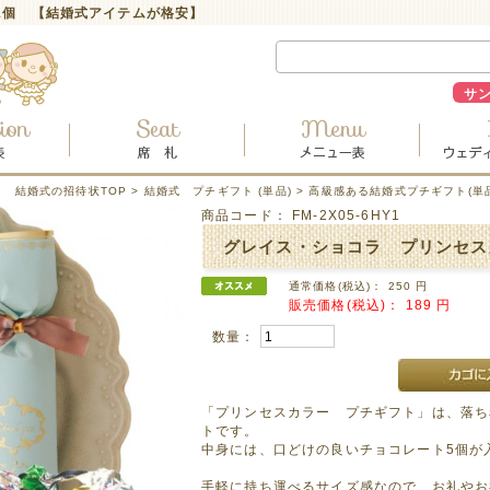
1個 【結婚式アイテムが格安】
サ
結婚式の招待状TOP
>
結婚式 プチギフト (単品)
>
高級感ある結婚式プチギフト(単品
商品コード：
FM-2X05-6HY1
グレイス・ショコラ プリンセス
通常価格(税込)：
250
円
販売価格(税込)：
189
円
数量：
「プリンセスカラー プチギフト」は、落ち
トです。
中身には、口どけの良いチョコレート5個が
手軽に持ち運べるサイズ感なので、お礼やお