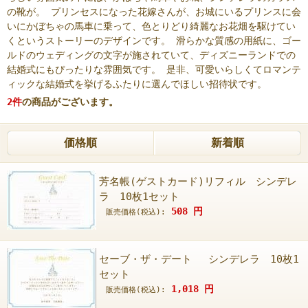
の靴が。 プリンセスになった花嫁さんが、お城にいるプリンスに会
いにかぼちゃの馬車に乗って、色とりどり綺麗なお花畑を駆けてい
くというストーリーのデザインです。 滑らかな質感の用紙に、ゴー
ルドのウェディングの文字が施されていて、ディズニーランドでの
結婚式にもぴったりな雰囲気です。 是非、可愛いらしくてロマンテ
ィックな結婚式を挙げるふたりに選んでほしい招待状です。
2
件
の商品がございます。
価格順
新着順
芳名帳(ゲストカード)リフィル シンデレ
ラ 10枚1セット
508
円
販売価格(税込):
セーブ・ザ・デート シンデレラ 10枚1
セット
1,018
円
販売価格(税込):