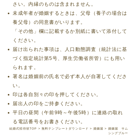
さい。内縁のものは含まれません。
未成年者が婚姻するときは、父母（養子の場合は
養父母）の同意書がいります。
「その他」欄に記載するか別紙に書いて添付して
ください。
届け出られた事項は、人口動態調査（統計法に基
づく指定統計第5号、厚生労働省所管）にも用い
られます。
署名は婚姻前の氏名で必ず本人が自署してくださ
い。
印は各自別々の印を押してください。
届出人の印をご持参ください。
平日の昼間（午前9時～午後5時）に連絡の取れ
る電話番号をお書きください。
結婚式招待状TOP
>
無料テンプレートダウンロード
>
婚姻届
> 婚姻届 サム
シングブルー