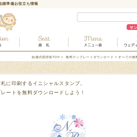
結婚準備お役立ち情報
サ
結婚式招待状TOP
>
無料テンプレートダウンロード
>
すべての無
席札に印刷するイニシャルスタンプ。
プレートを無料ダウンロードしよう！