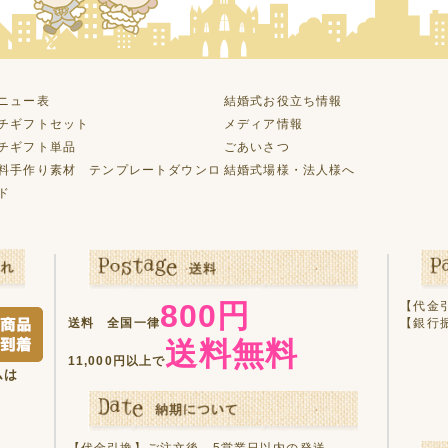
ニュー表
結婚式お役立ち情報
チギフトセット
メディア情報
チギフト単品
ごあいさつ
料手作り素材 テンプレートダウンロ
結婚式場様・法人様へ
ド
800円
【代金
送料 全国一律
【銀行
送料無料
11,000円以上で
ムは
【代金引換】ご注文後、5営業日以内の発送。