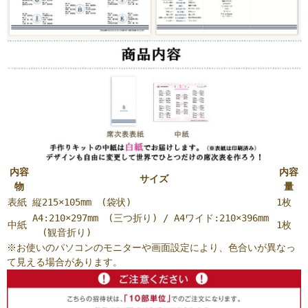
内容
内容
サイズ
物
量
表紙
縦215×105mm (袋状)
1枚
A4:210×297mm (三つ折り) / A4ワイド:210×396mm
中紙
1枚
(観音折り)
※お使いのパソコンのモニターや画面設定により、色合いが異なっ
て見える場合があります。