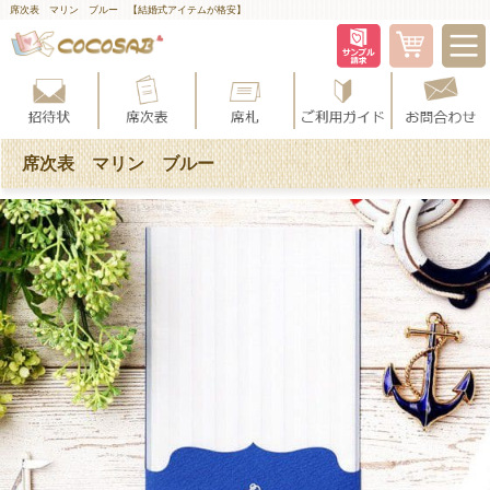
席次表 マリン ブルー 【結婚式アイテムが格安】
席次表 マリン ブルー