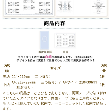
内容
内容
サイズ
物
量
表紙
214×210mm (二つ折り)
1枚
A4:210×297mm (三つ折り) / A4ワイド:210×396mm
中紙
1枚
(観音折り)
※こちらの商品は、とじひもはありません。両面テープで貼り付け
ていただくタイプとなります。両面テープは各自ご用意ください。
※リボンは結んでいない状態で、一つ一つカットした状態で納品し
ます。