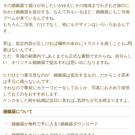
その婚姻届で届けが出したいがゆえにその地域までわざわざ旅行に
出かけ婚姻届を提出する、なんて兵もいるほど。婚姻届にもご当地
ブームが来ているんですね。
もちろんご当地、だけでなく、他にもデザインはいろいろあるんで
す。
実は、規定内容が正しければ欄外の余白にイラストを描くことも…問
題はないんです。
ただ、常識の範囲内で…あくまでも正式な書類ですからね。自分らし
い、オリジナル婚姻届で提出すれば思い出になりますね。
ただひとつ要注意なのが、婚姻届は提出するもの。だからこそ原本
は手元に残らないんです。
それなので事前にカラーコピーをしておくか、写真におさめて保管
しておくのをおすすめします。
ケンカをした時や結婚記念日に見れば…気持ちが引き締まりますよ。
婚姻届について
婚姻届が無料で手に入る!婚姻届ダウンロード