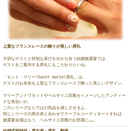
上質なフランスレースの飾りが美しい席礼
大切なゲストと特別な喜びを分かち合う結婚披露宴では、
ゲストをご案内する席礼にもこだわりたいね。
「セント・マリー(Saint marie)席礼」は、
ゲストのお名前を上質なフランスレースで飾った美しいデザイン。
マリーアントワネットやベルサイユ宮殿をイメージしたアンティー
クな色合いが、
このシリーズならではの気品を感じさせるよ。
同じシリーズの席次表と合わせてテーブルコーディネートすれば、
披露宴会場はもう、ベルサイユ宮殿のお部屋に……。
結婚式招待状・席次表・席札 動画