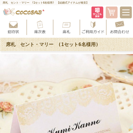
席札 セント・マリー (1セット6名様用) 【結婚式アイテムが格安】
席札 セント・マリー (1セット6名様用)