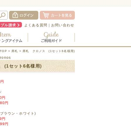
ンプル請求
よくある質問
｜
お問い合わせ
TOP
>
席札
> 席札 クロノス (1セット6名様用)
hronos
 (1セット6名様用)
円
ド
90円
380円
ブラウン・ホワイト)
99円
599円