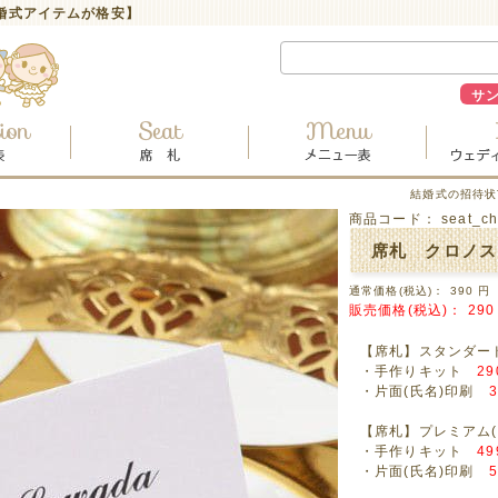
結婚式アイテムが格安】
サ
結婚式の招待状
商品コード：
seat_c
席札 クロノス
通常価格(税込)：
390
円
販売価格(税込)：
290
【席札】スタンダー
・手作りキット
2
・片面(氏名)印刷
【席札】プレミアム(
・手作りキット
4
・片面(氏名)印刷