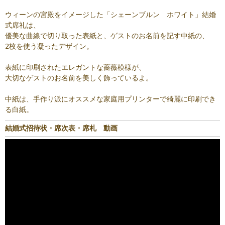
ウィーンの宮殿をイメージした「シェーンブルン ホワイト」結婚
式席礼は、
優美な曲線で切り取った表紙と、ゲストのお名前を記す中紙の、
2枚を使う凝ったデザイン。
表紙に印刷されたエレガントな薔薇模様が、
大切なゲストのお名前を美しく飾っているよ。
中紙は、手作り派にオススメな家庭用プリンターで綺麗に印刷でき
る白紙。
結婚式招待状・席次表・席札 動画