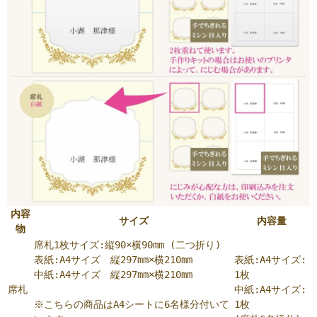
内容
サイズ
内容量
物
席札1枚サイズ:縦90×横90mm (二つ折り)
表紙:A4サイズ 縦297mm×横210mm
表紙:A4サイズ:
中紙:A4サイズ 縦297mm×横210mm
1枚
席札
中紙:A4サイズ:
※こちらの商品はA4シートに6名様分付いて
1枚