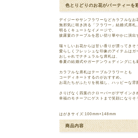
色とりどりのお花がパーティーを
デイジーやサンフラワーなどカラフルなお
無邪気に咲き誇る「フラワー」結婚式席札
明るくキュートなイメージで、
披露宴のテーブルを思い切り華やかに演出
瑞々しいお花からは甘い香りが漂ってきそ
愛らしくフレッシュな印象のアイテムはガ
おしゃれでナチュラルな席札は、
春夏の結婚式やガーデンウェディングにも
カラフルな席札はテーブルフラワーとも
コーディネートするのがおすすめ。
お花たちがふたりを祝福し、ハッピーな雰
さりげなく四葉のクローバーがデザインさ
幸福のモチーフにゲストまで笑顔になりそ
はがきサイズ:100mm×148mm
商品内容