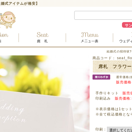
【結婚式アイテムが格安】
サ
結婚式の招待状T
商品コード：
seat_fl
席札 フラワー 
通常価格(
販売価格
手作りキット
販売価
印刷込み
販売価格:
※表示価格は1セッ
※全て税込価格とな
印刷：