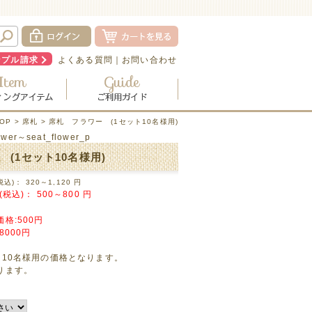
ンプル請求
よくある質問
｜
お問い合わせ
OP
>
席札
> 席札 フラワー (1セット10名様用)
ower～seat_flower_p
(1セット10名様用)
税込)：
320～1,120
円
(税込)：
500～800
円
格:500円
8000円
ト10名様用の価格となります。
ります。