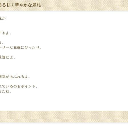
彩る甘く華やかな席札
花が
。
するよ。
う。
ーリーな花嫁にぴったり。
最適だよ。
囲気があふれるよ。
れているのもポイント。
うだね。