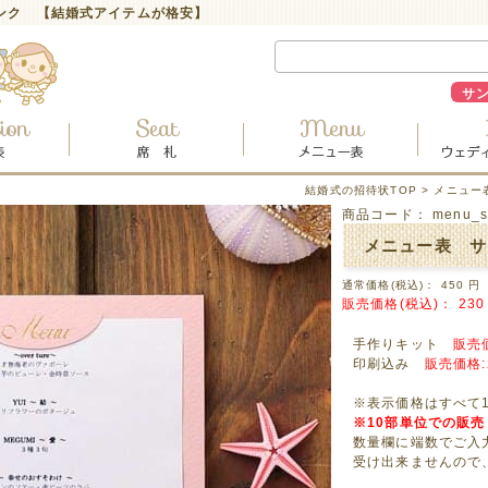
ンク 【結婚式アイテムが格安】
サ
結婚式の招待状TOP
>
メニュー
商品コード：
menu_s
メニュー表 サ
通常価格(税込)：
450
円
販売価格(税込)：
230
手作りキット
販売価
印刷込み
販売価格:
※表示価格はすべて
※10部単位での販
数量欄に端数でご入
受け出来ませんので