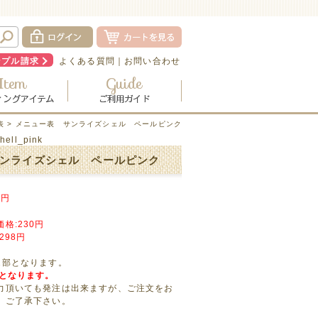
ンプル請求
よくある質問
｜
お問い合わせ
表
> メニュー表 サンライズシェル ペールピンク
hell_pink
ンライズシェル ペールピンク
円
格:230円
298円
1部となります。
売となります。
力頂いても発注は出来ますが、ご注文をお
、ご了承下さい。