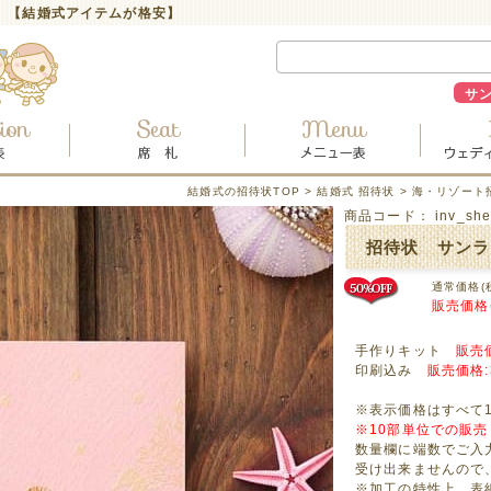
 【結婚式アイテムが格安】
サ
結婚式の招待状TOP
>
結婚式 招待状
>
海・リゾート
商品コード：
inv_she
招待状 サンラ
通常価格(
販売価格
手作りキット
販売価
印刷込み
販売価格:
※表示価格はすべて
※10部単位での販
数量欄に端数でご入
受け出来ませんので
※加工の特性上、表