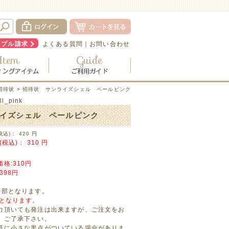
ンプル請求
よくある質問
｜
お問い合わせ
招待状
> 招待状 サンライズシェル ペールピンク
ll_pink
イズシェル ペールピンク
税込)：
420
円
(税込)：
310
円
格:310円
398円
1部となります。
売となります。
力頂いても発注は出来ますが、ご注文をお
、ご了承下さい。
紙に小さな黒点がついている場合がありま