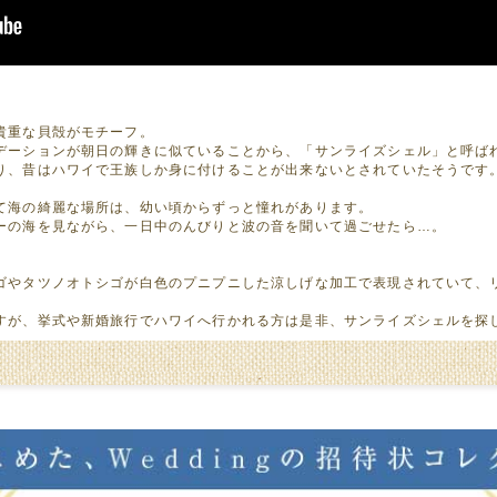
貴重な貝殻がモチーフ。
デーションが朝日の輝きに似ていることから、「サンライズシェル」と呼ば
り、昔はハワイで王族しか身に付けることが出来ないとされていたそうです
て海の綺麗な場所は、幼い頃からずっと憧れがあります。
ーの海を見ながら、一日中のんびりと波の音を聞いて過ごせたら…。
ゴやタツノオトシゴが白色のプニプニした涼しげな加工で表現されていて、
すが、挙式や新婚旅行でハワイへ行かれる方は是非、サンライズシェルを探し