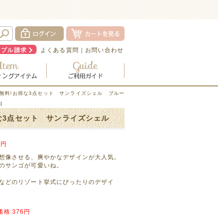
ンプル請求
よくある質問
｜
お問い合わせ
札無料!お得な3点セット サンライズシェル ブルー
l
な3点セット サンライズシェル
円
想像させる、爽やかなデザインが大人気。
のサンゴが可愛いね。
などのリゾート挙式にぴったりのデザイ
格:376円