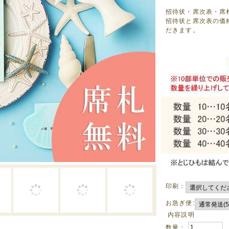
招待状・席次表・席札
招待状と席次表の価
だきます。
印刷：
お急ぎ便:
内容説明
数量：