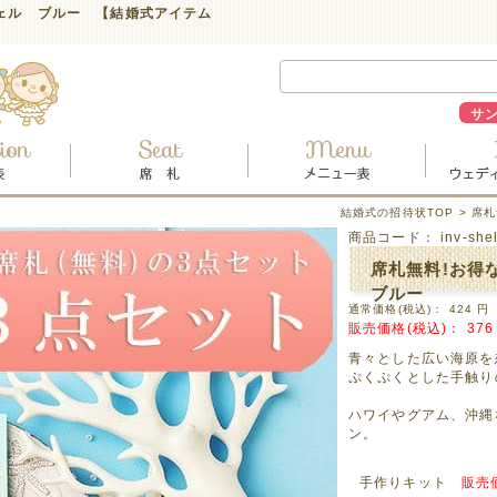
ェル ブルー 【結婚式アイテム
サ
結婚式の招待状TOP
> 席
商品コード：
inv-shel
席札無料!お得
ブルー
通常価格(税込)：
424
円
販売価格(税込)：
376
青々とした広い海原を
ぷくぷくとした手触り
ハワイやグアム、沖縄
ン。
手作りキット
販売価